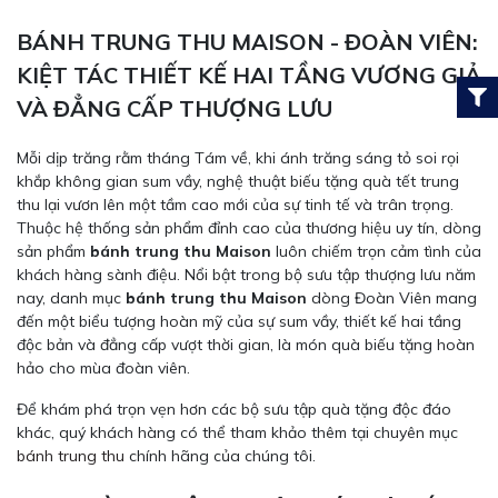
BÁNH TRUNG THU MAISON - ĐOÀN VIÊN:
KIỆT TÁC THIẾT KẾ HAI TẦNG VƯƠNG GIẢ
VÀ ĐẲNG CẤP THƯỢNG LƯU
Mỗi dịp trăng rằm tháng Tám về, khi ánh trăng sáng tỏ soi rọi
khắp không gian sum vầy, nghệ thuật biếu tặng quà tết trung
thu lại vươn lên một tầm cao mới của sự tinh tế và trân trọng.
Thuộc hệ thống sản phẩm đỉnh cao của thương hiệu uy tín, dòng
sản phẩm
bánh trung thu Maison
luôn chiếm trọn cảm tình của
khách hàng sành điệu. Nổi bật trong bộ sưu tập thượng lưu năm
nay, danh mục
bánh trung thu Maison
dòng Đoàn Viên mang
đến một biểu tượng hoàn mỹ của sự sum vầy, thiết kế hai tầng
độc bản và đẳng cấp vượt thời gian, là món quà biếu tặng hoàn
hảo cho mùa đoàn viên.
Để khám phá trọn vẹn hơn các bộ sưu tập quà tặng độc đáo
khác, quý khách hàng có thể tham khảo thêm tại chuyên mục
bánh trung thu
chính hãng của chúng tôi.