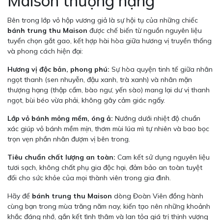
Maison thượng hạng
Bên trong lớp vỏ hộp vương giả là sự hội tụ của những chiếc
bánh trung thu Maison
được chế biến từ nguồn nguyên liệu
tuyển chọn gắt gao, kết hợp hài hòa giữa hương vị truyền thống
và phong cách hiện đại:
Hương vị độc bản, phong phú:
Sự hòa quyện tinh tế giữa nhân
ngọt thanh (sen nhuyễn, đậu xanh, trà xanh) và nhân mặn
thượng hạng (thập cẩm, bào ngư, yến sào) mang lại dư vị thanh
ngọt, bùi béo vừa phải, không gây cảm giác ngấy.
Lớp vỏ bánh mỏng mềm, óng ả:
Nướng dưới nhiệt độ chuẩn
xác giúp vỏ bánh mềm mịn, thơm mùi lúa mì tự nhiên và bao bọc
trọn vẹn phần nhân đượm vị bên trong.
Tiêu chuẩn chất lượng an toàn:
Cam kết sử dụng nguyên liệu
tươi sạch, không chất phụ gia độc hại, đảm bảo an toàn tuyệt
đối cho sức khỏe của mọi thành viên trong gia đình.
Hãy để
bánh trung thu Maison
dòng Đoàn Viên đồng hành
cùng bạn trong mùa trăng năm nay, kiến tạo nên những khoảnh
khắc đáng nhớ, gắn kết tình thâm và lan tỏa giá trị thịnh vượng