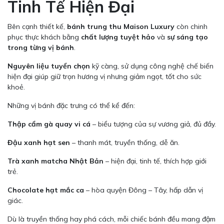
Tinh Tế Hiện Đại
Bên cạnh thiết kế,
bánh trung thu Maison Luxury
còn chinh
phục thực khách bằng
chất lượng tuyệt hảo
và
sự sáng tạo
trong từng vị bánh
.
Nguyên liệu tuyển chọn
kỹ càng, sử dụng công nghệ chế biến
hiện đại giúp giữ trọn hương vị nhưng giảm ngọt, tốt cho sức
khoẻ.
Những vị bánh đặc trưng có thể kể đến:
Thập cẩm gà quay vi cá
– biểu tượng của sự vương giả, đủ đầy.
Đậu xanh hạt sen
– thanh mát, truyền thống, dễ ăn.
Trà xanh matcha Nhật Bản
– hiện đại, tinh tế, thích hợp giới
trẻ.
Chocolate hạt mắc ca
– hòa quyện Đông – Tây, hấp dẫn vị
giác.
Dù là truyền thống hay phá cách, mỗi chiếc bánh đều mang đậm