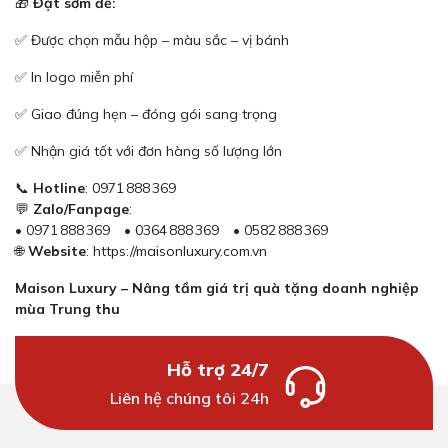
🎁
Đặt sớm để:
✅ Được chọn mẫu hộp – màu sắc – vị bánh
✅ In logo miễn phí
✅ Giao đúng hẹn – đóng gói sang trọng
✅ Nhận giá tốt với đơn hàng số lượng lớn
📞
Hotline
: 0971 888 369
💬
Zalo/Fanpage
:
• 0971 888 369 • 0364 888 369 • 0582 888 369
🌐
Website
:
https://maisonluxury.com.vn
Maison Luxury – Nâng tầm giá trị quà tặng doanh nghiệp
mùa Trung thu
Hỗ trợ 24/7
Liên hệ chúng tôi 24h