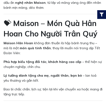
dấu ấn
nghệ nhân Maison
, từ lớp vỏ mỏng vàng óng đến nhân
bánh mịn màng, dẻo thơm.
💝
Maison – Món Quà Hân
Hoan Cho Người Trân Quý
Maison Hân Hoan
không đơn thuần là hộp bánh trung thu –
mà là một
món quà tinh thần
, thay lời muốn nói trong dịp Tết
Đoàn Viên:
Phù hợp biếu tặng đối tác, khách hàng cao cấp
– thể hiện sự
chuyên nghiệp, chỉn chu.
Lý tưởng dành tặng cha mẹ, người thân, bạn bè
– lan toả
yêu thương và gắn kết.
Bao bì chắc chắn, lịch sự, tiện lợi khi vận chuyển xa hoặc mang đi
tặng trực tiếp.