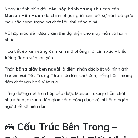
Ngay từ ánh nhìn đầu tiên,
hộp bánh trung thu cao cấp
Maison Hân Hoan
đã chinh phục người xem bởi sự hài hoà giữa
màu sắc sang trọng và chất liệu thủ công tỉ mỉ.
Vỏ hộp màu
đỏ rượu trầm ấm
đại diện cho may mắn và hạnh
phúc.
Họa tiết
ép kim vàng ánh kim
mô phỏng mái đình xưa – biểu
tượng đoàn viên, an yên.
Phần
băng giấy bên ngoài
là điểm nhấn đặc biệt với hình ảnh
trẻ em vui Tết Trung Thu
: múa lân, chơi đèn, trống hội – mang
đậm chất văn hoá Việt xưa.
Từng đường nét trên hộp đều được Maison Luxury chăm chút,
như một bức tranh dân gian sống động được kể lại bằng ngôn
ngữ thiết kế hiện đại.
🍰
Cấu Trúc Bên Trong –