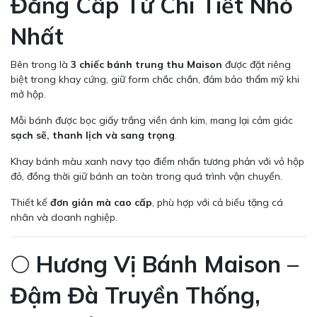
Đẳng Cấp Từ Chi Tiết Nhỏ
Nhất
Bên trong là
3 chiếc bánh trung thu Maison
được đặt riêng
biệt trong khay cứng, giữ form chắc chắn, đảm bảo thẩm mỹ khi
mở hộp.
Mỗi bánh được bọc giấy trắng viền ánh kim, mang lại cảm giác
sạch sẽ, thanh lịch và sang trọng
.
Khay bánh màu xanh navy tạo điểm nhấn tương phản với vỏ hộp
đỏ, đồng thời giữ bánh an toàn trong quá trình vận chuyển.
Thiết kế
đơn giản mà cao cấp
, phù hợp với cả biếu tặng cá
nhân và doanh nghiệp.
🌕
Hương Vị Bánh Maison –
Đậm Đà Truyền Thống,