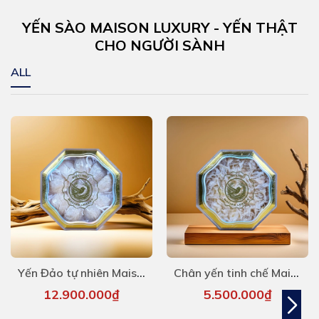
YẾN SÀO MAISON LUXURY - YẾN THẬT
CHO NGƯỜI SÀNH
ALL
Yến Đảo tự nhiên Maison 100g - hàng siêu VIP
Chân yến tinh chế Maison 100g
12.900.000₫
5.500.000₫