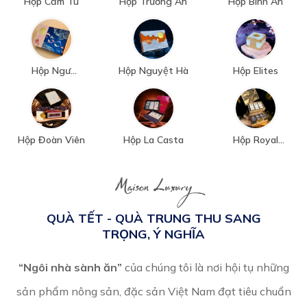
Hộp Cẩm Tú
Hộp Trường An
Hộp Bình An
Hộp Ngư
Hộp Nguyệt Hà
Hộp Elites
Nguyệt
Hộp Đoàn Viên
Hộp La Casta
Hộp Royal
Heritage
Maison Luxury
QUÀ TẾT - QUÀ TRUNG THU SANG
TRỌNG, Ý NGHĨA
“Ngôi nhà sành ăn”
của chúng tôi là nơi hội tụ những
sản phẩm nông sản, đặc sản Việt Nam đạt tiêu chuẩn