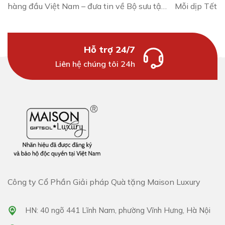
hàng đầu Việt Nam – đưa tin về Bộ sưu tập
Mỗi dịp Tết Đ
quà Trung thu 2025. Đây là sự ghi nhận
bánh trung th
cho nỗ lực không ngừng của chúng tôi...
hàng loạt thư
nă...
Hỗ trợ 24/7
Liên hệ chúng tôi 24h
Công ty Cổ Phần Giải pháp Quà tặng Maison Luxury
HN: 40 ngõ 441 Lĩnh Nam, phường Vĩnh Hưng, Hà Nội