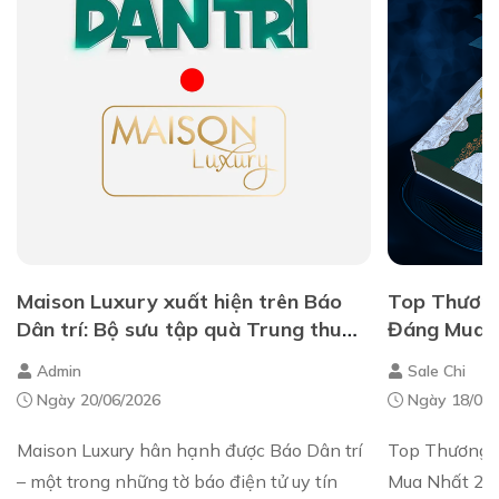
Maison Luxury xuất hiện trên Báo
Top Thương
Dân trí: Bộ sưu tập quà Trung thu
Đáng Mua N
sang trọng 2025
Đẳng Cấp
Admin
Sale Chi
Ngày 20/06/2026
Ngày 18/07/
Maison Luxury hân hạnh được Báo Dân trí
Top Thương 
– một trong những tờ báo điện tử uy tín
Mua Nhất 20