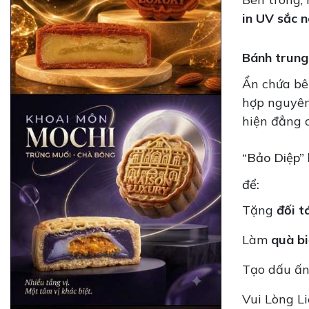
in UV sắc n
Bánh trung 
Ẩn chứa bê
hợp nguyên 
hiện đẳng c
“Bảo Diệp”
để:
Tặng
đối t
Làm
quà bi
Tạo dấu ấ
Vui Lòng L