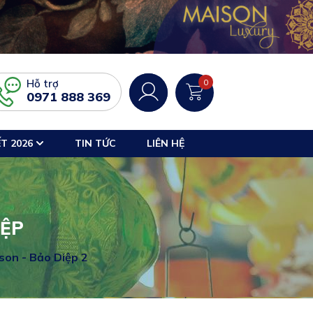
Hỗ trợ
0
0971 888 369
T 2026
TIN TỨC
LIÊN HỆ
IỆP
on - Bảo Diệp 2