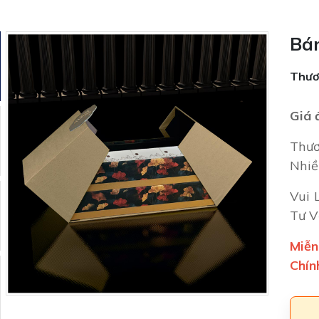
Bán
Thươ
Giá 
Thươ
Nhiề
Vui 
Tư V
Miễn
Chín