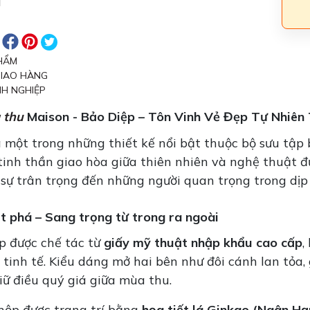
HẨM
GIAO HÀNG
H NGHIỆP
 thu
Maison
- Bảo Diệp – Tôn Vinh Vẻ Đẹp Tự Nhiên 
 một trong những thiết kế nổi bật thuộc bộ sưu tập
inh thần giao hòa giữa thiên nhiên và nghệ thuật đư
 sự trân trọng đến những người quan trọng trong dịp
t phá – Sang trọng từ trong ra ngoài
p được chế tác từ
giấy mỹ thuật nhập khẩu cao cấp
,
 tinh tế. Kiểu dáng mở hai bên như đôi cánh lan tỏa,
iữ điều quý giá giữa mùa thu.
 hộp được trang trí bằng
họa tiết lá Ginkgo (Ngân Hạ