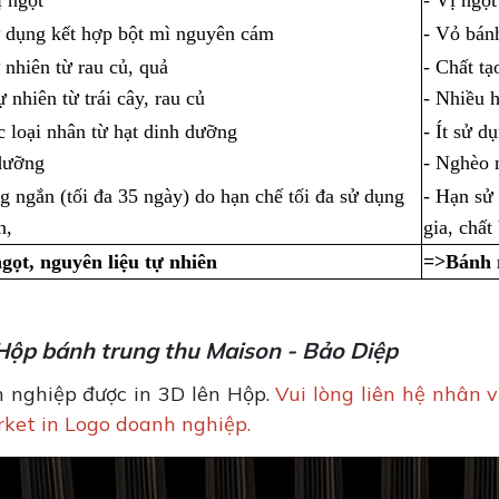
ị ngọt
- Vị ngọt
ử dụng kết hợp bột mì nguyên cám
- Vỏ bán
 nhiên từ rau củ, quả
- Chất t
 nhiên từ trái cây, rau củ
- Nhiều 
c loại nhân từ hạt dinh dưỡng
- Ít sử d
 dưỡng
- Nghèo 
g ngắn (tối đa 35 ngày) do hạn chế tối đa sử dụng
- Hạn sử
n,
gia, chất
gọt, nguyên liệu tự nhiên
=>Bánh n
Hộp bánh trung thu Maison - Bảo Diệp
 nghiệp được in 3D lên Hộp.
Vui lòng liên hệ nhân 
rket in Logo doanh nghiệp.