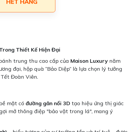
HẾT HÀNG
Trong Thiết Kế Hiện Đại
 bánh trung thu cao cấp của
Maison Luxury
năm
ơng đại, hộp quà “Bảo Diệp” là lựa chọn lý tưởng
 Tết Đoàn Viên.
 bề mặt có
đường gân nổi 3D
tạo hiệu ứng thị giác
 gợi mở thông điệp "bảo vật trong lá", mang ý
nh)
– biểu tượng của sự trường tồn và trí tuệ – được