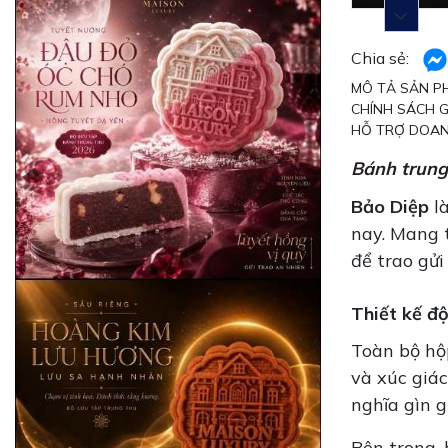
Chia sẻ:
MÔ TẢ SẢN P
CHÍNH SÁCH 
HỖ TRỢ DOAN
Bánh trung
Bảo Diệp
là
nay. Mang t
để trao gửi
Thiết kế độ
Toàn bộ hộ
và xúc giác
nghĩa gìn g
Bên trong,