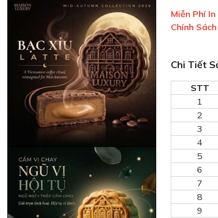
Miễn Phí I
Chính Sách
Chi Tiết 
STT
1
2
3
4
5
6
7
8
9