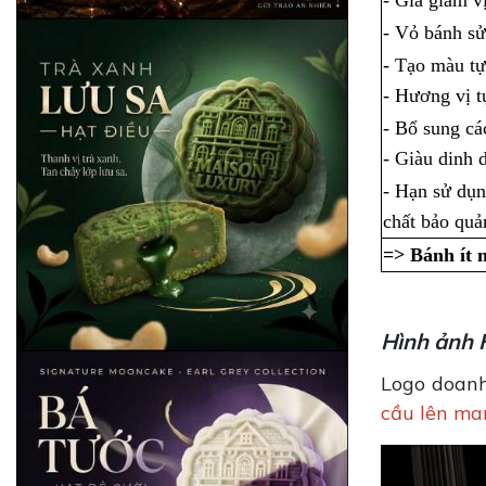
- Gia giảm v
- Vỏ bánh s
- Tạo màu tự
- Hương vị tự
- Bổ sung cá
- Giàu dinh
- Hạn sử dụn
chất bảo quả
=> Bánh ít n
Hình ảnh 
Logo doanh
cầu lên ma