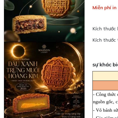
Miễn phí i
Kích thước 
Kích thước 
sự khác b
- Công thức 
nguồn gốc, c
- Vỏ bánh sử