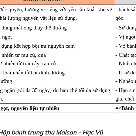
độc quyền, hương vị riêng với yêu cầu khắt khe về
- bánh sả
hất lượng nguyên vật liệu sử dụng.
gốc.
 dụng mật ong thay thế đường
- Sử dụn
ị ngọt
- Vị ngọt
ử dụng kết hợp bột mì nguyên cám
- Vỏ bán
 nhiên từ rau củ, quả
- Chất t
 nhiên từ trái cây, rau củ
- Nhiều 
c loại nhân từ hạt dinh dưỡng
- Ít sử d
 dưỡng
- Nghèo 
g ngắn (tối đa 35 ngày) do hạn chế tối đa sử dụng
- Hạn sử
n,
gia, chất
gọt, nguyên liệu tự nhiên
=>Bánh n
Hộp bánh trung thu Maison - Hạc Vũ