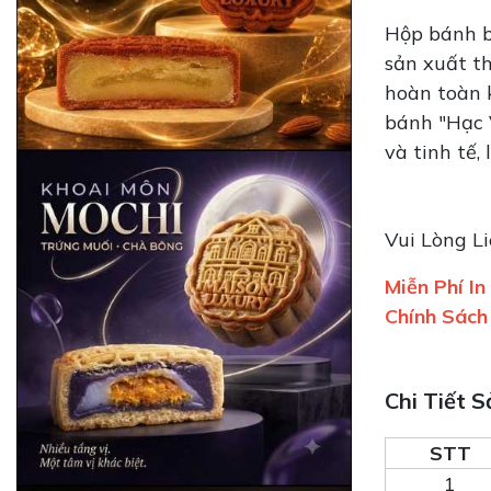
Hộp bánh b
sản xuất t
hoàn toàn 
bánh "Hạc 
và tinh tế
Vui Lòng L
Miễn Phí I
Chính Sách
Chi Tiết 
STT
1