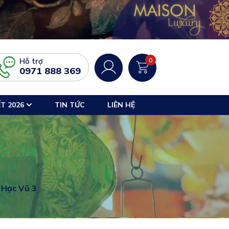
Hỗ trợ
0
0971 888 369
T 2026
TIN TỨC
LIÊN HỆ
 Hạc Vũ 3