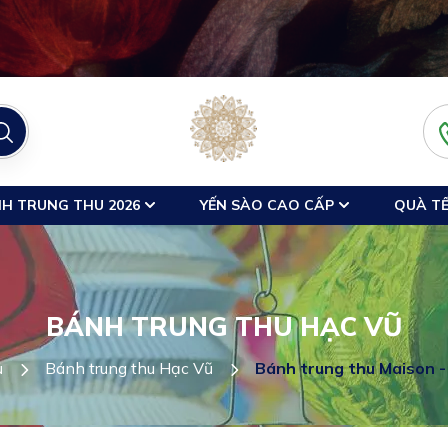
H TRUNG THU 2026
YẾN SÀO CAO CẤP
QUÀ TẾ
BÁNH TRUNG THU HẠC VŨ
ủ
Bánh trung thu Hạc Vũ
Bánh trung thu Maison -