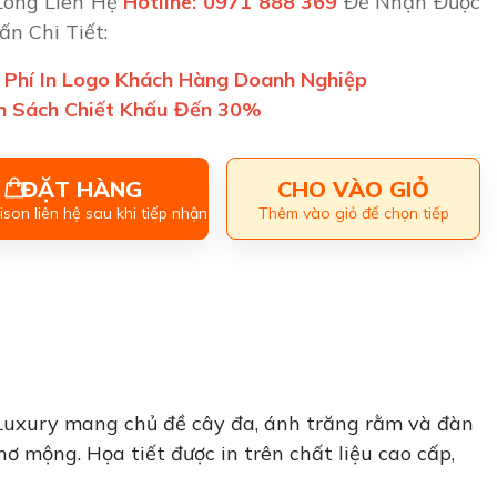
Lòng Liên Hệ
Hotline: 0971 888 369
Để Nhận Được
ấn Chi Tiết:
 Phí In Logo Khách Hàng Doanh Nghiệp
h Sách Chiết Khấu Đến 30%
ĐẶT HÀNG
CHO VÀO GIỎ
son liên hệ sau khi tiếp nhận
Thêm vào giỏ để chọn tiếp
Luxury mang chủ đề cây đa, ánh trăng rằm và đàn
 mộng. Họa tiết được in trên chất liệu cao cấp,