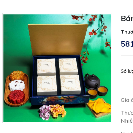
Bán
Thươ
58
Số lư
Giá 
Thươ
Nhiề