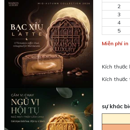
2
3
4
5
Miễn phí i
Kích thước 
Kích thước 
sự khác b