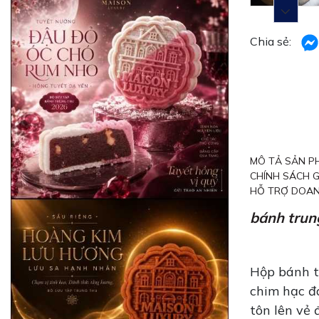
Chia sẻ:
MÔ TẢ SẢN P
CHÍNH SÁCH 
HỖ TRỢ DOAN
bánh trun
Hộp bánh t
chim hạc đa
tôn lên vẻ 