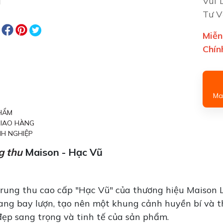
Vui 
Tư V
Miễn
Chín
Mai
HẨM
GIAO HÀNG
H NGHIỆP
g thu
Maison - Hạc Vũ
rung thu cao cấp "Hạc Vũ" của thương hiệu Maison 
ng bay lượn, tạo nên một khung cảnh huyền bí và thơ
đẹp sang trọng và tinh tế của sản phẩm.