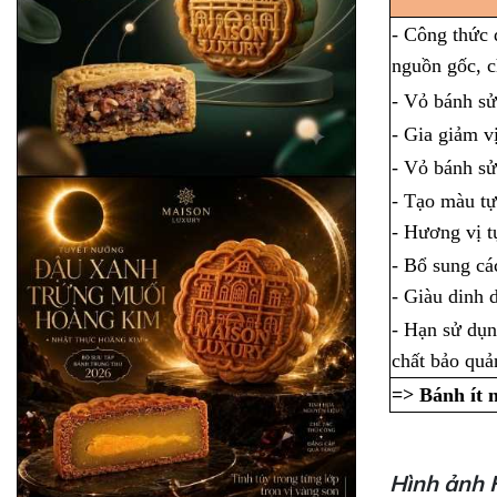
- Công thức 
nguồn gốc, c
- Vỏ bánh sử
- Gia giảm v
- Vỏ bánh s
- Tạo màu tự
- Hương vị tự
- Bổ sung cá
- Giàu dinh
- Hạn sử dụn
chất bảo quả
=> Bánh ít n
Hình ảnh 