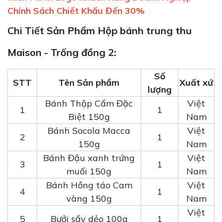
Chính Sách Chiết Khấu Đến 30%
Chi Tiết Sản Phẩm Hộp bánh trung thu
Maison - Trống đồng 2:
Số
STT
Tên Sản phẩm
Xuất xứ
lượng
Bánh Thập Cẩm Đặc
Việt
1
1
Biệt 150g
Nam
Bánh Socola Macca
Việt
2
1
150g
Nam
Bánh Đậu xanh trứng
Việt
3
1
muối 150g
Nam
Bánh Hồng táo Cam
Việt
4
1
vàng 150g
Nam
Việt
5
Bưởi sấy dẻo 100g
1