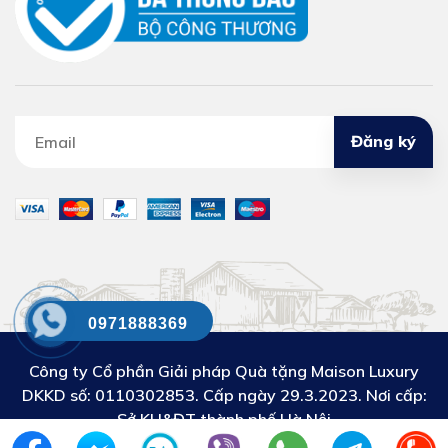
Đăng ký
0971888369
Công ty Cổ phần Giải pháp Quà tặng Maison Luxury
DKKD số:
0110302853. Cấp ngày 29.3.2023. Nơi cấp:
Sở KH&ĐT thành phố Hà Nội