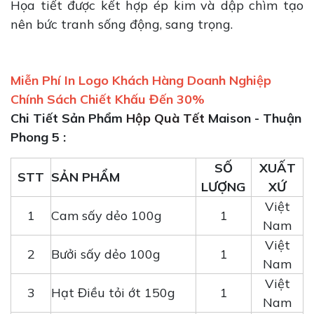
Họa tiết được kết hợp ép kim và dập chìm tạo
nên bức tranh sống động, sang trọng.
Miễn Phí In Logo Khách Hàng Doanh Nghiệp
Chính Sách Chiết Khấu Đến 30%
Chi Tiết Sản Phẩm
Hộp Quà Tết
Maison - Thuận
Phong 5
:
SỐ
XUẤT
STT
SẢN PHẨM
LƯỢNG
XỨ
Việt
1
Cam sấy dẻo 100g
1
Nam
Việt
2
Bưởi sấy dẻo 100g
1
Nam
Việt
3
Hạt Điều tỏi ớt 150g
1
Nam