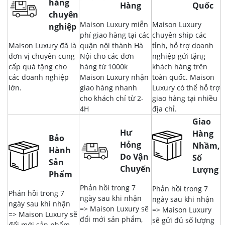
hàng
Hàng
Quốc
chuyên
Maison Luxury miễn
Maison Luxury
nghiệp
phí giao hàng tại các
chuyên ship các
Maison Luxury đã là
quận nội thành Hà
tỉnh, hỗ trợ doanh
đơn vị chuyên cung
Nội cho các đơn
nghiệp gửi tặng
cấp quà tặng cho
hàng từ 1000k
khách hàng trên
các doanh nghiệp
Maison Luxury nhận
toàn quốc. Maison
lớn.
giao hàng nhanh
Luxury có thể hỗ trợ
cho khách chỉ từ 2-
giao hàng tại nhiều
4H
địa chỉ.
Giao
Hư
Hàng
Bảo
Hỏng
Nhầm,
Hành
Do Vận
Số
Sản
Chuyển
Lượng
Phẩm
Phản hồi trong 7
Phản hồi trong 7
Phản hồi trong 7
ngày sau khi nhận
ngày sau khi nhận
ngày sau khi nhận
=> Maison Luxury sẽ
=> Maison Luxury
=> Maison Luxury sẽ
đổi mới sản phẩm,
sẽ gửi đủ số lượng
đổi mới sản phẩm,