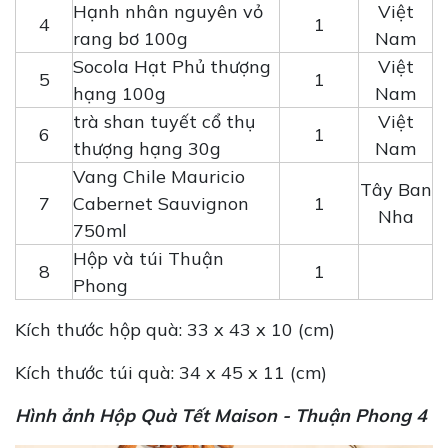
Hạnh nhân nguyên vỏ
Việt
4
1
rang bơ 100g
Nam
Socola Hạt Phủ thượng
Việt
5
1
hạng 100g
Nam
trà shan tuyết cổ thụ
Việt
6
1
thượng hạng 30g
Nam
Vang Chile Mauricio
Tây Ban
7
Cabernet Sauvignon
1
Nha
750ml
Hộp và túi Thuận
8
1
Phong
Kích thước hộp quà: 33 x 43 x 10 (cm)
Kích thước túi quà: 34 x 45 x 11 (cm)
Hình ảnh Hộp Quà Tết Maison - Thuận Phong 4