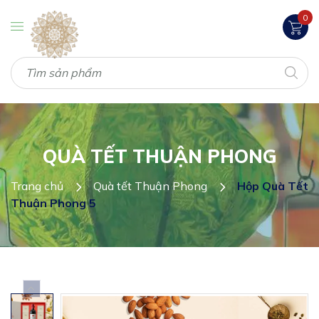
0
QUÀ TẾT THUẬN PHONG
Trang chủ
Quà tết Thuận Phong
Hộp Quà Tết
Thuận Phong 5