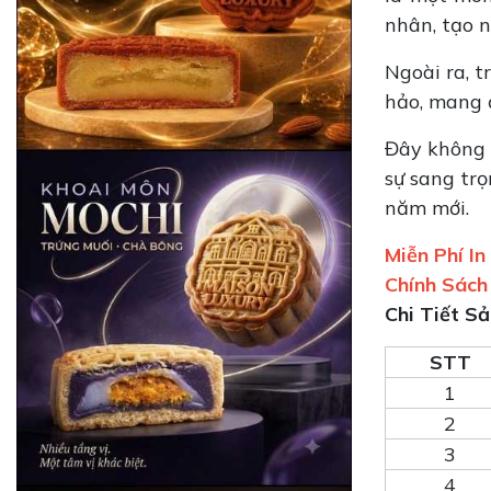
nhân, tạo n
Ngoài ra, 
hảo, mang đ
Đây không c
sự sang trọ
năm mới.
Miễn Phí I
Chính Sách
Chi Tiết 
STT
1
2
3
4