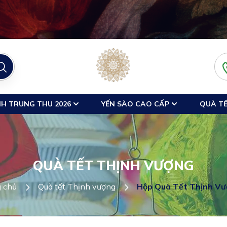
H TRUNG THU 2026
YẾN SÀO CAO CẤP
QUÀ TẾ
QUÀ TẾT THỊNH VƯỢNG
g chủ
Quà tết Thịnh vượng
Hộp Quà Tết Thịnh Vư