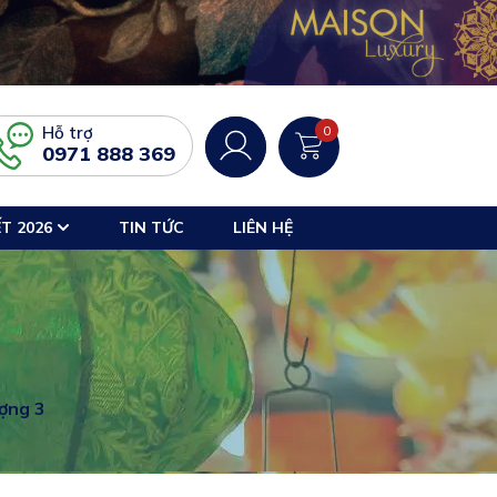
Hỗ trợ
0
0971 888 369
T 2026
TIN TỨC
LIÊN HỆ
ợng 3