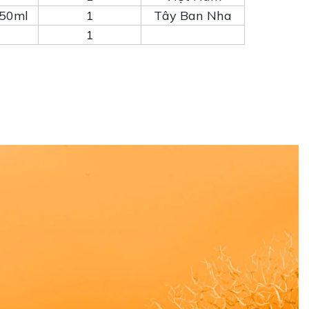
750ml
1
Tây Ban Nha
1