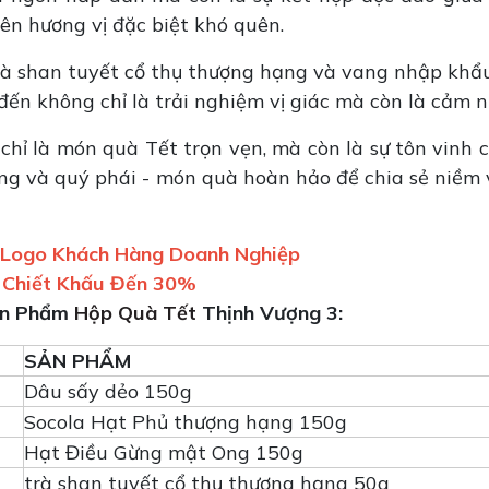
ên hương vị đặc biệt khó quên.
trà shan tuyết cổ thụ thượng hạng và vang nhập khẩ
ến không chỉ là trải nghiệm vị giác mà còn là cảm n
hỉ là món quà Tết trọn vẹn, mà còn là sự tôn vinh 
ng và quý phái - món quà hoàn hảo để chia sẻ niềm v
n Logo Khách Hàng Doanh Nghiệp
 Chiết Khấu Đến 30%
Sản Phẩm
Hộp Quà Tết
Thịnh Vượng 3
:
SẢN PHẨM
Dâu sấy dẻo 150g
Socola Hạt Phủ thượng hạng 150g
Hạt Điều Gừng mật Ong 150g
trà shan tuyết cổ thụ thượng hạng 50g