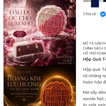
Chia sẻ:
MÔ TẢ SẢN P
CHÍNH SÁCH 
HỖ TRỢ DOAN
Hộp Quà Tế
Hộp quà Tế
từ những ng
hoàn hảo để
Mơ sấy dẻo 
socola hạt
là một món