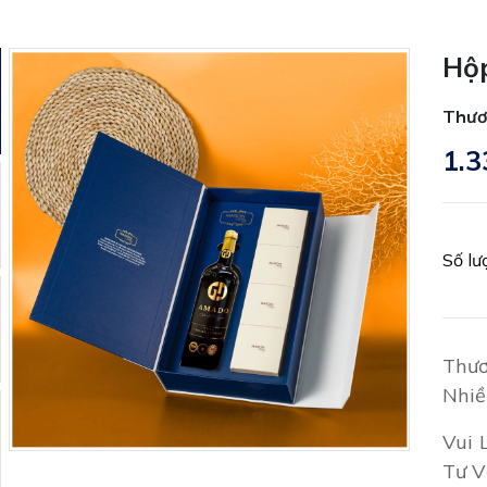
Hộ
Thươ
1.3
Số lư
Thươ
Nhiề
Vui 
Tư V