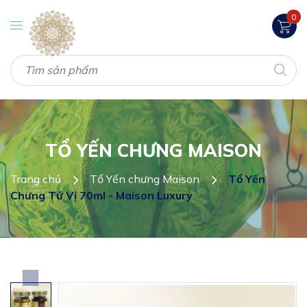
0
TỔ YẾN CHƯNG MAISON
Trang chủ
Tổ Yến chưng Maison
Tổ Yến
Chưng Tứ Vị 70ml - Maison Luxury