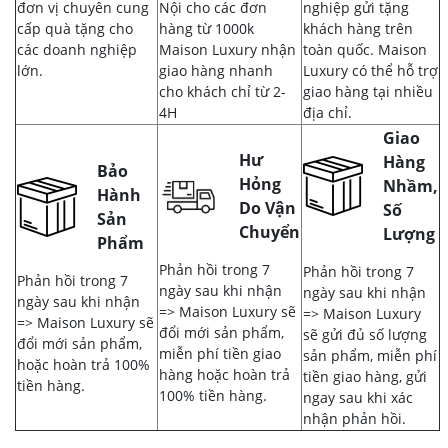
đơn vị chuyên cung
Nội cho các đơn
nghiệp gửi tặng
cấp quà tặng cho
hàng từ 1000k
khách hàng trên
các doanh nghiệp
Maison Luxury nhận
toàn quốc. Maison
lớn.
giao hàng nhanh
Luxury có thể hỗ trợ
cho khách chỉ từ 2-
giao hàng tại nhiều
4H
địa chỉ.
Giao
Hư
Hàng
Bảo
Hỏng
Nhầm,
Hành
Do Vận
Số
Sản
Chuyển
Lượng
Phẩm
Phản hồi trong 7
Phản hồi trong 7
Phản hồi trong 7
ngày sau khi nhận
ngày sau khi nhận
ngày sau khi nhận
=> Maison Luxury sẽ
=> Maison Luxury
=> Maison Luxury sẽ
đổi mới sản phẩm,
sẽ gửi đủ số lượng
đổi mới sản phẩm,
miễn phí tiền giao
sản phẩm, miễn phí
hoặc hoàn trả 100%
hàng hoặc hoàn trả
tiền giao hàng, gửi
tiền hàng.
100% tiền hàng.
ngay sau khi xác
nhận phản hồi.