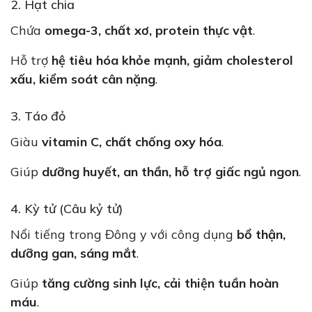
2. Hạt chia
Chứa
omega-3, chất xơ, protein thực vật
.
Hỗ trợ
hệ tiêu hóa khỏe mạnh, giảm cholesterol
xấu, kiểm soát cân nặng
.
3. Táo đỏ
Giàu
vitamin C, chất chống oxy hóa
.
Giúp
dưỡng huyết, an thần, hỗ trợ giấc ngủ ngon
.
4. Kỳ tử (Câu kỷ tử)
Nổi tiếng trong Đông y với công dụng
bổ thận,
dưỡng gan, sáng mắt
.
Giúp
tăng cường sinh lực, cải thiện tuần hoàn
máu
.