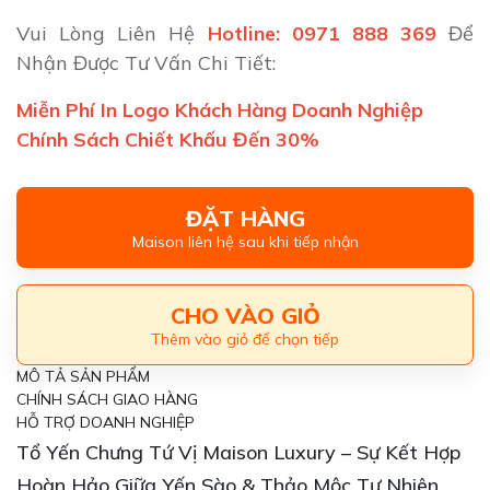
Vui Lòng Liên Hệ
Hotline: 0971 888 369
Để
Nhận Được Tư Vấn Chi Tiết:
Miễn Phí In Logo Khách Hàng Doanh Nghiệp
Chính Sách Chiết Khấu Đến 30%
ĐẶT HÀNG
Maison liên hệ sau khi tiếp nhận
CHO VÀO GIỎ
Thêm vào giỏ để chọn tiếp
MÔ TẢ SẢN PHẨM
CHÍNH SÁCH GIAO HÀNG
HỖ TRỢ DOANH NGHIỆP
Tổ Yến Chưng Tứ Vị Maison Luxury – Sự Kết Hợp
Hoàn Hảo Giữa Yến Sào & Thảo Mộc Tự Nhiên