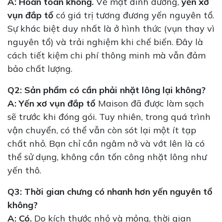
A:
Hoàn toàn không.
Về mặt dinh dưỡng,
yến xơ
vụn đắp tổ
có giá trị tương đương yến nguyên tổ.
Sự khác biệt duy nhất là ở hình thức (vụn thay vì
nguyên tổ) và trải nghiệm khi chế biến. Đây là
cách tiết kiệm chi phí thông minh mà vẫn đảm
bảo chất lượng.
Q2: Sản phẩm có cần phải nhặt lông lại không?
A:
Yến xơ vụn đắp tổ
Maison đã được làm sạch
sẽ trước khi đóng gói. Tuy nhiên, trong quá trình
vận chuyển, có thể vẫn còn sót lại một ít tạp
chất nhỏ. Bạn chỉ cần ngâm nở và vớt lên là có
thể sử dụng, không cần tốn công nhặt lông như
yến thô.
Q3: Thời gian chưng có nhanh hơn yến nguyên tổ
không?
A:
Có.
Do kích thước nhỏ và mỏng, thời gian