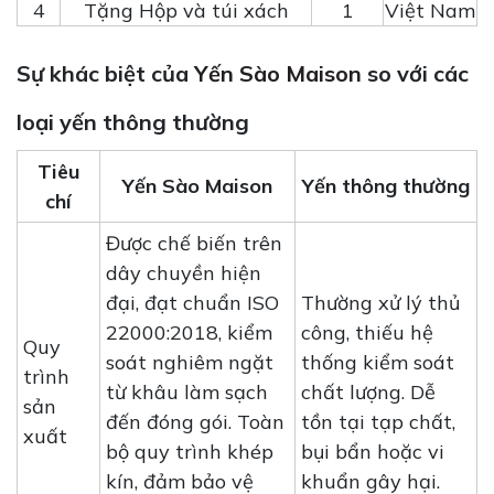
4
Tặng Hộp và túi xách
1
Việt Nam
Sự khác biệt của
Yến Sào Maison
so với các
loại yến thông thường
Tiêu
Yến Sào Maison
Yến thông thường
chí
Được chế biến trên
dây chuyền hiện
đại, đạt chuẩn ISO
Thường xử lý thủ
22000:2018, kiểm
công, thiếu hệ
Quy
soát nghiêm ngặt
thống kiểm soát
trình
từ khâu làm sạch
chất lượng. Dễ
sản
đến đóng gói. Toàn
tồn tại tạp chất,
xuất
bộ quy trình khép
bụi bẩn hoặc vi
kín, đảm bảo vệ
khuẩn gây hại.