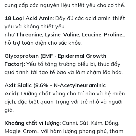
cung cấp các nguyên liệu thiết yếu cho cơ thể.
18 Loại Acid Amin:
Đầy đủ các acid amin thiết
yếu và không thiết yếu
như
Threonine
,
Lysine
,
Valine
,
Leucine
,
Proline
...
hỗ trợ toàn diện cho sức khỏe.
Glycoprotein (EMF - Epidermal Growth
Factor):
Yếu tố tăng trưởng biểu bì, thúc đẩy
quá trình tái tạo tế bào và làm chậm lão hóa.
Axit Sialic (8.6% - N-Acetylneuraminic
Acid):
Dưỡng chất vàng cho trí não và hệ miễn
dịch, đặc biệt quan trọng với trẻ nhỏ và người
già.
Khoáng chất vi lượng:
Canxi, Sắt, Kẽm, Đồng,
Magie, Crom... với hàm lượng phong phú, tham