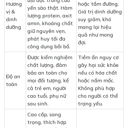
dịu đặc trưng của
Hương
hoặc tẩm đường.
yến sào thật. Hàm
vị &
Giá trị dinh dưỡng
lượng protein, axit
dinh
suy giảm, khó
amin, khoáng chất
dưỡng
mang lại hiệu
giữ nguyên vẹn,
quả như mong
phát huy tối đa
đợi.
công dụng bồi bổ.
Được kiểm nghiệm
Tiềm ẩn nguy cơ
chất lượng, đảm
gây hại sức khỏe
bảo an toàn cho
nếu có hóa chất
Độ an
mọi đối tượng, kể
hoặc nấm mốc.
toàn
cả trẻ em, người
Không phù hợp
cao tuổi, phụ nữ
cho người có thể
sau sinh.
trạng yếu.
Cao cấp, sang
trọng, thích hợp