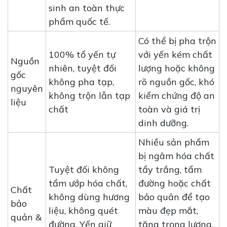
sinh an toàn thực
phẩm quốc tế.
Có thể bị pha trộn
100% tổ yến tự
với yến kém chất
Nguồn
nhiên, tuyệt đối
lượng hoặc không
gốc
không pha tạp,
rõ nguồn gốc, khó
nguyên
không trộn lẫn tạp
kiểm chứng độ an
liệu
chất
toàn và giá trị
dinh dưỡng.
Nhiều sản phẩm
bị ngâm hóa chất
Tuyệt đối không
tẩy trắng, tẩm
tẩm ướp hóa chất,
đường hoặc chất
Chất
không dùng hương
bảo quản để tạo
bảo
liệu, không quét
màu đẹp mắt,
quản &
đường. Yến giữ
tăng trọng lượng,