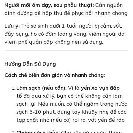
Người mới ốm dậy, sau phẫu thuật:
Cần nguồn
dinh dưỡng dễ hấp thu để phục hồi nhanh chóng.
Lưu ý:
Trẻ sơ sinh dưới 1 tuổi, người bị cảm, sốt,
đầy bụng, ho có đờm loãng vàng, viêm ngoài da,
viêm phế quản cấp không nên sử dụng.
Hướng Dẫn Sử Dụng
Cách chế biến đơn giản và nhanh chóng:
Làm sạch (nếu cần):
Vì là
yến xơ vụn đắp
tổ
đã qua xử lý, bạn có thể không cần làm
sạch lại. Nếu muốn, có thể ngâm trong nước
sạch 5-10 phút, dùng tay khuấy nhẹ để các
tạp chất nhỏ (nếu có) rơi ra, vớt yến để ráo.
Chưng cách thủy:
Cho yến vào chén, thêm