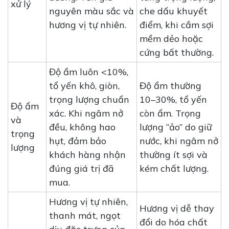
xử lý
nguyên màu sắc và
che dấu khuyết
hương vị tự nhiên.
điểm, khi cầm sợi
mềm dẻo hoặc
cứng bất thường.
Độ ẩm luôn <10%,
tổ yến khô, giòn,
Độ ẩm thường
trọng lượng chuẩn
10–30%, tổ yến
Độ ẩm
xác. Khi ngâm nở
còn ẩm. Trọng
và
đều, không hao
lượng “ảo” do giữ
trọng
hụt, đảm bảo
nước, khi ngâm nở
lượng
khách hàng nhận
thường ít sợi và
đúng giá trị đã
kém chất lượng.
mua.
Hương vị tự nhiên,
Hương vị dễ thay
thanh mát, ngọt
đổi do hóa chất