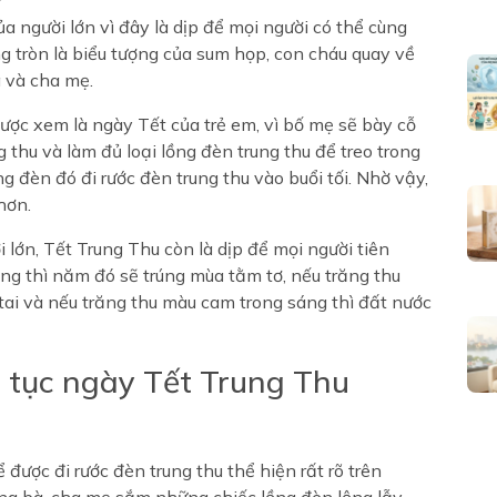
ủa người lớn vì đây là dịp để mọi người có thể cùng
g tròn là biểu tượng của sum họp, con cháu quay về
à và cha mẹ.
ược xem là ngày Tết của trẻ em, vì bố mẹ sẽ bày cỗ
thu và làm đủ loại lồng đèn trung thu để treo trong
 đèn đó đi rước đèn trung thu vào buổi tối. Nhờ vậy,
hơn.
i lớn, Tết Trung Thu còn là dịp để mọi người tiên
g thì năm đó sẽ trúng mùa tằm tơ, nếu trăng thu
tai và nếu trăng thu màu cam trong sáng thì đất nước
 tục ngày Tết Trung Thu
 được đi rước đèn trung thu thể hiện rất rõ trên
ng bà, cha mẹ sắm những chiếc lồng đèn lộng lẫy,