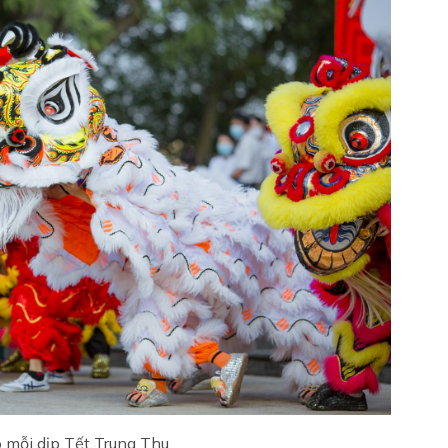
o mỗi dịp Tết Trung Thu