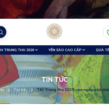
H TRUNG THU 2026
YẾN SÀO CAO CẤP
QUÀ TẾ
TIN TỨC
hủ
Tin tức
Tết Trung thu 2025 vào ngày nào dươ