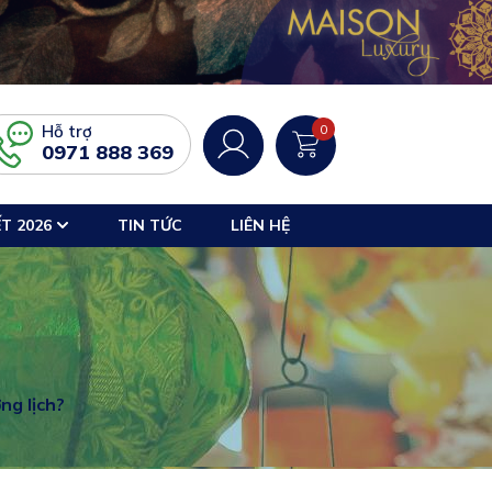
Hỗ trợ
0
0971 888 369
T 2026
TIN TỨC
LIÊN HỆ
ng lịch?