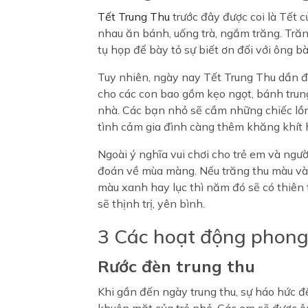
Tết Trung Thu
trước đây được coi là Tết c
nhau ăn bánh, uống trà, ngắm trăng. Trăn
tụ họp để bày tỏ sự biết ơn đối với ông b
Tuy nhiên, ngày nay Tết Trung Thu dần đ
cho các con bao gồm kẹo ngọt, bánh trung 
nhà. Các bạn nhỏ sẽ cầm những chiếc lồng
tình cảm gia đình càng thêm khăng khít 
Ngoài ý nghĩa vui chơi cho trẻ em và ngườ
đoán về mùa màng. Nếu trăng thu màu vàn
màu xanh hay lục thì năm đó sẽ có thiên 
sẽ thịnh trị, yên bình.
3 Các hoạt động phong
Rước đèn trung thu
Khi gần đến ngày trung thu, sự háo hức để
khuôn mặt của trẻ nhỏ. Các em sẽ được ô