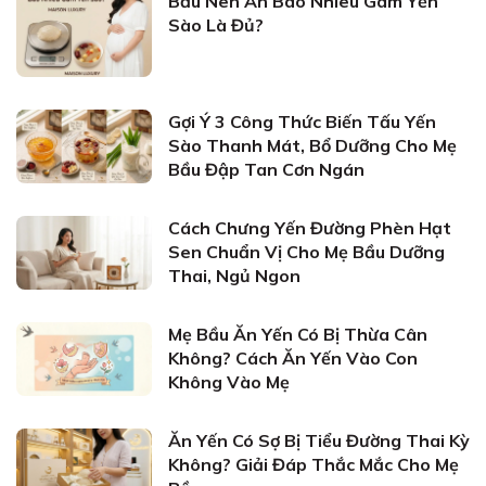
Bầu Nên Ăn Bao Nhiêu Gam Yến
Sào Là Đủ?
Gợi Ý 3 Công Thức Biến Tấu Yến
Sào Thanh Mát, Bổ Dưỡng Cho Mẹ
Bầu Đập Tan Cơn Ngán
Cách Chưng Yến Đường Phèn Hạt
Sen Chuẩn Vị Cho Mẹ Bầu Dưỡng
Thai, Ngủ Ngon
Mẹ Bầu Ăn Yến Có Bị Thừa Cân
Không? Cách Ăn Yến Vào Con
Không Vào Mẹ
Ăn Yến Có Sợ Bị Tiểu Đường Thai Kỳ
Không? Giải Đáp Thắc Mắc Cho Mẹ