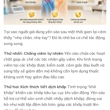
Tại sao người già dùng yến sào sau một thời gian lại cảm
thấy "nhẹ chân, nhẹ tay"? Đó là nhờ ba cơ chế tác động
song song:
Thứ nhất: Chống viêm tự nhiên
Yến sào chứa các hoạt
chất giúp ức chế các tác nhân gây viêm. Khi tình trạng
viêm tại các khớp được kiểm soát, cảm giác đau buốt và
sưng tấy sẽ giảm dần mà không cần lạm dụng thuốc
kháng sinh hay giảm đau liều cao.
Thứ hai: Kích thích tiết dịch khớp
Tình trạng "khô
khớp" khiến các khớp kêu lục cục khi vận động. Yến sào
hỗ trợ cơ thể sản sinh chất nhầy (dịch khớp), đóng vai
trò như một lớp đệm bôi trơn, giúp các khớp trượt lên