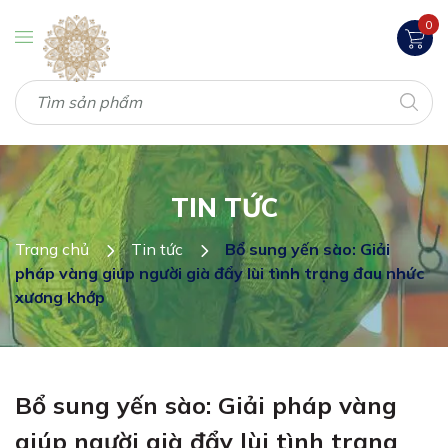
0
TIN TỨC
Trang chủ
Tin tức
Bổ sung yến sào: Giải
pháp vàng giúp người già đẩy lùi tình trạng đau nhức
xương khớp
Bổ sung yến sào: Giải pháp vàng
giúp người già đẩy lùi tình trạng