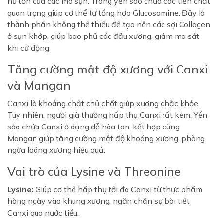
hư tổn của các mô sụn. Trong yến sào chứa các tiền chất
quan trọng giúp cơ thể tự tổng hợp Glucosamine. Đây là
thành phần không thể thiếu để tạo nên các sợi Collagen
ở sụn khớp, giúp bao phủ các đầu xương, giảm ma sát
khi cử động.
Tăng cường mật độ xương với Canxi
và Mangan
Canxi là khoáng chất chủ chốt giúp xương chắc khỏe.
Tuy nhiên, người già thường hấp thụ Canxi rất kém. Yến
sào chứa Canxi ở dạng dễ hòa tan, kết hợp cùng
Mangan giúp tăng cường mật độ khoáng xương, phòng
ngừa loãng xương hiệu quả.
Vai trò của Lysine và Threonine
Lysine:
Giúp cơ thể hấp thụ tối đa Canxi từ thực phẩm
hàng ngày vào khung xương, ngăn chặn sự bài tiết
Canxi qua nước tiểu.