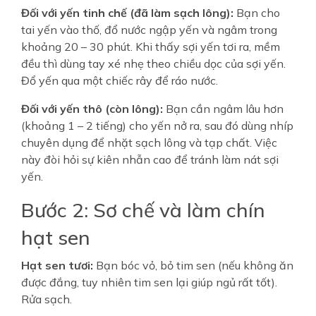
Đối với yến tinh chế (đã làm sạch lông):
Bạn cho
tai yến vào thố, đổ nước ngập yến và ngâm trong
khoảng 20 – 30 phút. Khi thấy sợi yến tơi ra, mềm
đều thì dùng tay xé nhẹ theo chiều dọc của sợi yến.
Đổ yến qua một chiếc rây để ráo nước.
Đối với yến thô (còn lông):
Bạn cần ngâm lâu hơn
(khoảng 1 – 2 tiếng) cho yến nở ra, sau đó dùng nhíp
chuyên dụng để nhặt sạch lông và tạp chất. Việc
này đòi hỏi sự kiên nhẫn cao để tránh làm nát sợi
yến.
Bước 2: Sơ chế và làm chín
hạt sen
Hạt sen tươi:
Bạn bóc vỏ, bỏ tim sen (nếu không ăn
được đắng, tuy nhiên tim sen lại giúp ngủ rất tốt).
Rửa sạch.