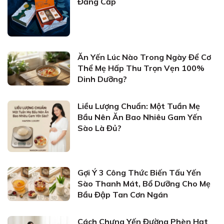
Đẳng Cấp
Ăn Yến Lúc Nào Trong Ngày Để Cơ
Thể Mẹ Hấp Thu Trọn Vẹn 100%
Dinh Dưỡng?
Liều Lượng Chuẩn: Một Tuần Mẹ
Bầu Nên Ăn Bao Nhiêu Gam Yến
Sào Là Đủ?
Gợi Ý 3 Công Thức Biến Tấu Yến
Sào Thanh Mát, Bổ Dưỡng Cho Mẹ
Bầu Đập Tan Cơn Ngán
Cách Chưng Yến Đường Phèn Hạt