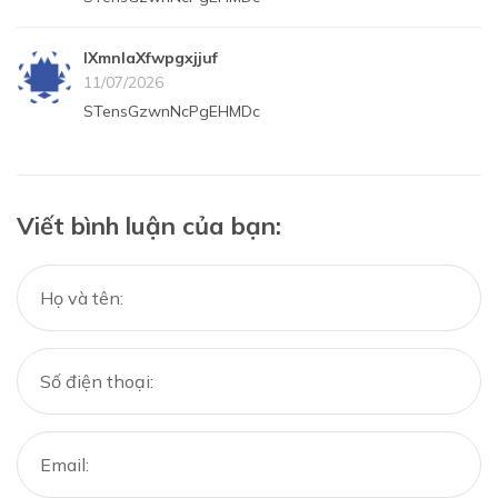
lXmnlaXfwpgxjjuf
11/07/2026
STensGzwnNcPgEHMDc
Viết bình luận của bạn: