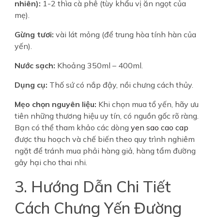
nhiên):
1-2 thìa cà phê (tùy khẩu vị ăn ngọt của
mẹ).
Gừng tươi:
vài lát mỏng (để trung hòa tính hàn của
yến).
Nước sạch:
Khoảng 350ml – 400ml.
Dụng cụ:
Thố sứ có nắp đậy, nồi chưng cách thủy.
Mẹo chọn nguyên liệu:
Khi chọn mua tổ yến, hãy ưu
tiên những thương hiệu uy tín, có nguồn gốc rõ ràng.
Bạn có thể tham khảo các dòng
yen sao cao cap
được thu hoạch và chế biến theo quy trình nghiêm
ngặt để tránh mua phải hàng giả, hàng tẩm đường
gây hại cho thai nhi.
3. Hướng Dẫn Chi Tiết
Cách Chưng Yến Đường