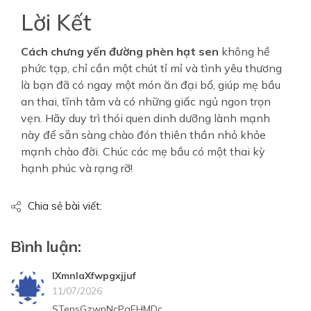
Lời Kết
Cách chưng yến đường phèn hạt sen
không hề
phức tạp, chỉ cần một chút tỉ mỉ và tình yêu thương
là bạn đã có ngay một món ăn đại bổ, giúp mẹ bầu
an thai, tĩnh tâm và có những giấc ngủ ngon trọn
vẹn. Hãy duy trì thói quen dinh dưỡng lành mạnh
này để sẵn sàng chào đón thiên thần nhỏ khỏe
mạnh chào đời. Chúc các mẹ bầu có một thai kỳ
hạnh phúc và rạng rỡ!
Chia sẻ bài viết:
Bình luận:
lXmnlaXfwpgxjjuf
11/07/2026
STensGzwnNcPgEHMDc