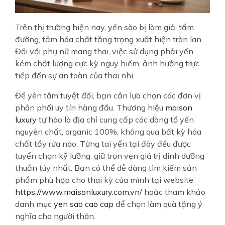
Trên thị trường hiện nay, yến sào bị làm giả, tẩm
đường, tẩm hóa chất tăng trọng xuất hiện tràn lan.
Đối với phụ nữ mang thai, việc sử dụng phải yến
kém chất lượng cực kỳ nguy hiểm, ảnh hưởng trực
tiếp đến sự an toàn của thai nhi.
Để yên tâm tuyệt đối, bạn cần lựa chọn các đơn vị
phân phối uy tín hàng đầu. Thương hiệu
maison
luxury
tự hào là địa chỉ cung cấp các dòng tổ yến
nguyên chất, organic 100%, không qua bất kỳ hóa
chất tẩy rửa nào. Từng tai yến tại đây đều được
tuyển chọn kỹ lưỡng, giữ trọn vẹn giá trị dinh dưỡng
thuần túy nhất. Bạn có thể dễ dàng tìm kiếm sản
phẩm phù hợp cho thai kỳ của mình tại website
https://www.maisonluxury.com.vn/
hoặc tham khảo
danh mục
yen sao cao cap
để chọn làm quà tặng ý
nghĩa cho người thân.