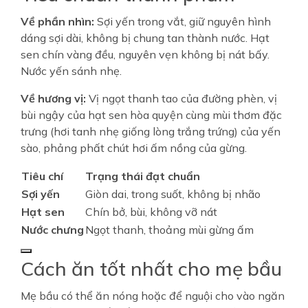
Về phần nhìn:
Sợi yến trong vắt, giữ nguyên hình
dáng sợi dài, không bị chung tan thành nước. Hạt
sen chín vàng đều, nguyên vẹn không bị nát bấy.
Nước yến sánh nhẹ.
Về hương vị:
Vị ngọt thanh tao của đường phèn, vị
bùi ngậy của hạt sen hòa quyện cùng mùi thơm đặc
trưng (hơi tanh nhẹ giống lòng trắng trứng) của yến
sào, phảng phất chút hơi ấm nồng của gừng.
Tiêu chí
Trạng thái đạt chuẩn
Sợi yến
Giòn dai, trong suốt, không bị nhão
Hạt sen
Chín bở, bùi, không vỡ nát
Nước chưng
Ngọt thanh, thoảng mùi gừng ấm
Cách ăn tốt nhất cho mẹ bầu
Mẹ bầu có thể ăn nóng hoặc để nguội cho vào ngăn