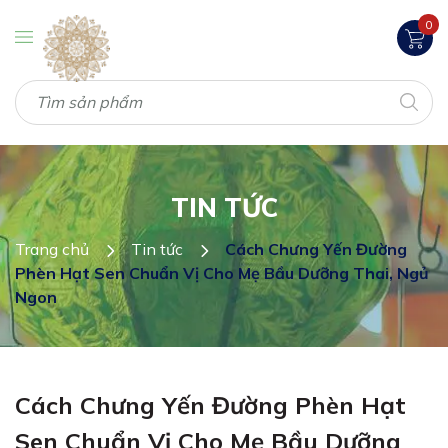
0
TIN TỨC
Trang chủ
Tin tức
Cách Chưng Yến Đường
Phèn Hạt Sen Chuẩn Vị Cho Mẹ Bầu Dưỡng Thai, Ngủ
Ngon
Cách Chưng Yến Đường Phèn Hạt
Sen Chuẩn Vị Cho Mẹ Bầu Dưỡng