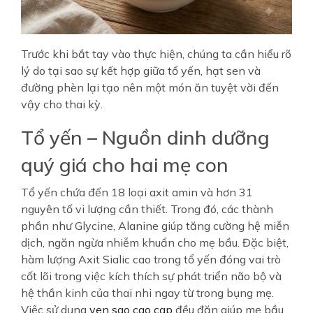
Trước khi bắt tay vào thực hiện, chúng ta cần hiểu rõ
lý do tại sao sự kết hợp giữa tổ yến, hạt sen và
đường phèn lại tạo nên một món ăn tuyệt vời đến
vậy cho thai kỳ.
Tổ yến – Nguồn dinh dưỡng
quý giá cho hai mẹ con
Tổ yến chứa đến 18 loại axit amin và hơn 31
nguyên tố vi lượng cần thiết. Trong đó, các thành
phần như Glycine, Alanine giúp tăng cường hệ miễn
dịch, ngăn ngừa nhiễm khuẩn cho mẹ bầu. Đặc biệt,
hàm lượng Axit Sialic cao trong tổ yến đóng vai trò
cốt lõi trong việc kích thích sự phát triển não bộ và
hệ thần kinh của thai nhi ngay từ trong bụng mẹ.
Việc sử dụng
yen sao cao cap
đều đặn giúp mẹ bầu