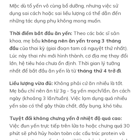
Mặc dù tổ yến vô cùng bổ dưỡng, nhưng việc sử
dụng sai cách hoặc sai liều lượng có thể dẫn đến
những tác dụng phụ không mong muốn.
Thời điểm bắt đầu ăn yến:
Theo các bác sĩ sản
khoa, mẹ bầu
không nên ăn yến trong 3 tháng
đầu
của thai kỳ (giai đoạn tam cá nguyệt thứ nhất).
Lúc này thai nhi mới hình thành, cơ địa mẹ thay đổi
lớn, hệ tiêu hóa chưa ổn định. Thời gian lý tưởng
nhất để bắt đầu ăn yến là từ
tháng thứ 4 trở đi
.
Liều lượng vừa đủ:
Không phải cứ ăn nhiều là tốt.
Mẹ bầu chỉ nên ăn từ 3g - 5g yến mạch/lần, ăn cách
ngày (khoảng 3 lần/tuần). Việc lạm dụng quá nhiều
yến sào có thể gây thừa chất, đầy bụng, khó tiêu.
Tuyệt đối không chưng yến ở nhiệt độ quá cao:
Việc đun yến trực tiếp trên lửa to hoặc chưng quá 30
phút sẽ phá hủy hoàn toàn các cấu trúc protein và