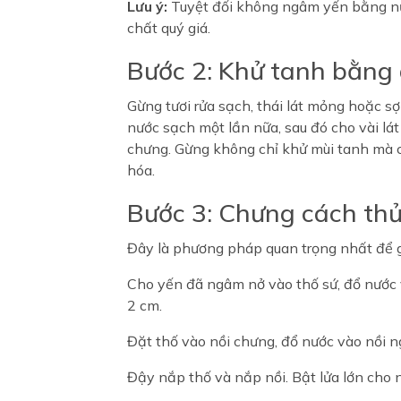
Lưu ý:
Tuyệt đối không ngâm yến bằng nư
chất quý giá.
Bước 2: Khử tanh bằng
Gừng tươi rửa sạch, thái lát mỏng hoặc sợ
nước sạch một lần nữa, sau đó cho vài l
chưng. Gừng không chỉ khử mùi tanh mà cò
hóa.
Bước 3: Chưng cách thủy
Đây là phương pháp quan trọng nhất để g
Cho yến đã ngâm nở vào thố sứ, đổ nước
2 cm.
Đặt thố vào nồi chưng, đổ nước vào nồi 
Đậy nắp thố và nắp nồi. Bật lửa lớn cho nư