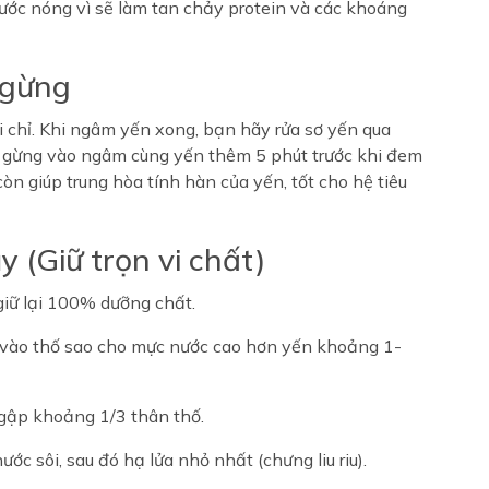
ớc nóng vì sẽ làm tan chảy protein và các khoáng
 gừng
i chỉ. Khi ngâm yến xong, bạn hãy rửa sơ yến qua
át gừng vào ngâm cùng yến thêm 5 phút trước khi đem
n giúp trung hòa tính hàn của yến, tốt cho hệ tiêu
 (Giữ trọn vi chất)
iữ lại 100% dưỡng chất.
 vào thố sao cho mực nước cao hơn yến khoảng 1-
ngập khoảng 1/3 thân thố.
ớc sôi, sau đó hạ lửa nhỏ nhất (chưng liu riu).