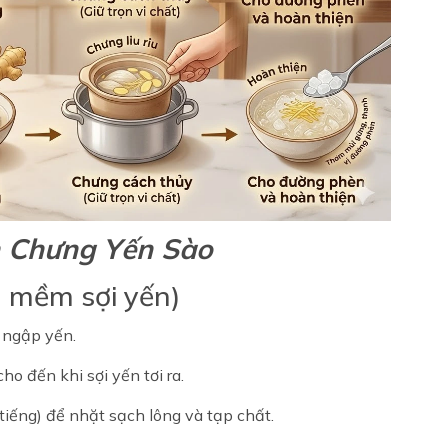
h Chưng Yến Sào
 mềm sợi yến)
t ngập yến.
 đến khi sợi yến tơi ra.
iếng) để nhặt sạch lông và tạp chất.