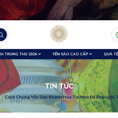
H TRUNG THU 2026
YẾN SÀO CAO CẤP
QUÀ TẾ
TIN TỨC
Cách Chưng Yến Sào Khánh Hòa Tại Nhà Để Không Bị T