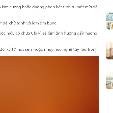
kim cương hoặc đường phèn kết tinh từ mật mía để
g" để khử tanh và làm ấm bụng.
ớc máy có chứa Clo vì sẽ làm ảnh hưởng đến hương
ỏ, kỷ tử, hạt sen, hoặc nhụy hoa nghệ tây (Saffron).