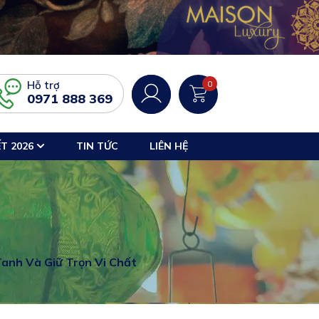
Hỗ trợ
0
0971 888 369
T 2026
TIN TỨC
LIÊN HỆ
anh Và Giữ Trọn Vi Chất