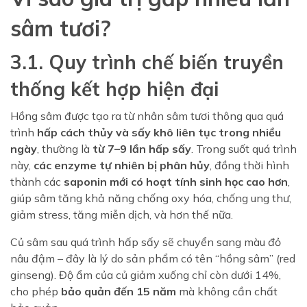
sâm tươi?
3.1. Quy trình chế biến truyền
thống kết hợp hiện đại
Hồng sâm được tạo ra từ nhân sâm tươi thông qua quá
trình
hấp cách thủy và sấy khô liên tục trong nhiều
ngày
, thường là
từ 7–9 lần hấp sấy
. Trong suốt quá trình
này,
các enzyme tự nhiên bị phân hủy
, đồng thời hình
thành các
saponin mới có hoạt tính sinh học cao hơn
,
giúp sâm tăng khả năng chống oxy hóa, chống ung thư,
giảm stress, tăng miễn dịch, và hơn thế nữa.
Củ sâm sau quá trình hấp sấy sẽ chuyển sang màu đỏ
nâu đậm – đây là lý do sản phẩm có tên “hồng sâm” (red
ginseng). Độ ẩm của củ giảm xuống chỉ còn dưới 14%,
cho phép
bảo quản đến 15 năm
mà không cần chất