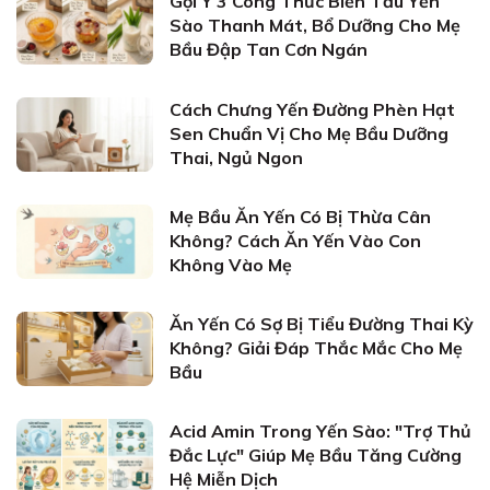
Gợi Ý 3 Công Thức Biến Tấu Yến
Sào Thanh Mát, Bổ Dưỡng Cho Mẹ
Bầu Đập Tan Cơn Ngán
Cách Chưng Yến Đường Phèn Hạt
Sen Chuẩn Vị Cho Mẹ Bầu Dưỡng
Thai, Ngủ Ngon
Mẹ Bầu Ăn Yến Có Bị Thừa Cân
Không? Cách Ăn Yến Vào Con
Không Vào Mẹ
Ăn Yến Có Sợ Bị Tiểu Đường Thai Kỳ
Không? Giải Đáp Thắc Mắc Cho Mẹ
Bầu
Acid Amin Trong Yến Sào: "Trợ Thủ
Đắc Lực" Giúp Mẹ Bầu Tăng Cường
Hệ Miễn Dịch