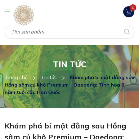
0
TIN TỨC
Trang chủ
Tin tức
Khám phá bí mật đằng sau
Hồng sâm củ khô Premium – Daedong: Tinh hoa 6
năm tuổi của Hàn Quốc
Khám phá bí mật đằng sau Hồng
sâm củ khô Premium – Daedong: