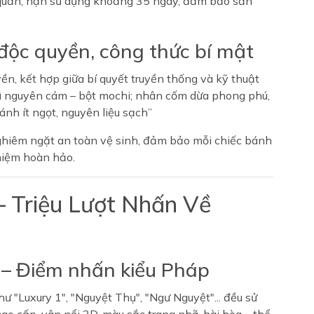
quản, hạn sử dụng khoảng 35 ngày, đảm bảo sản
 độc quyền, công thức bí mật
n, kết hợp giữa bí quyết truyền thống và kỹ thuật
mì nguyên cám – bột mochi; nhân cốm dừa phong phú,
ánh ít ngọt, nguyên liệu sạch”
nghiêm ngặt an toàn vệ sinh, đảm bảo mỗi chiếc bánh
hiệm hoàn hảo.
– Triệu Lượt Nhấn Về
p – Điểm nhấn kiểu Pháp
"Luxury 1", "Nguyệt Thụ", "Ngư Nguyệt"... đều sử