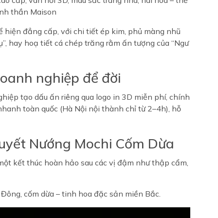
ao cấp, vân nổi 3D, màu sắc trang nhã, hài hòa – thể
 tinh thần Maison
 hiện đẳng cấp, với chi tiết ép kim, phủ màng nhũ
”, hay hoạ tiết cá chép trăng rằm ấn tượng của “Ngư
oanh nghiệp để đời
iệp tạo dấu ấn riêng qua logo in 3D miễn phí, chính
hanh toàn quốc (Hà Nội nội thành chỉ từ 2–4h), hỗ
 Tuyết Nướng Mochi Cốm Dừa
– một kết thúc hoàn hảo sau các vị đậm như thập cẩm,
Á Đông, cốm dừa – tinh hoa đặc sản miền Bắc.