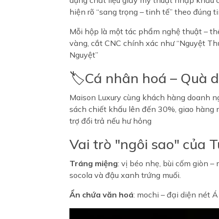
dụng chất liệu giấy mỹ thuật nhập khẩu c
hiện rõ “sang trọng – tinh tế” theo đúng
Mỗi hộp là một tác phẩm nghệ thuật – thể
vàng, cắt CNC chính xác như “Nguyệt Thụ
Nguyệt”
🏷️Cá nhân hoá – Quà d
Maison Luxury cùng khách hàng doanh ngh
sách chiết khấu lên đến 30%, giao hàng n
trợ đổi trả nếu hư hỏng
Vai trò "ngôi sao" của
Tráng miệng
: vị béo nhẹ, bùi cốm giòn 
socola và đậu xanh trứng muối.
Ẩn chứa văn hoá
: mochi – đại diện nét 