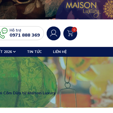
Hỗ trợ
0
0971 888 369
T 2026
TIN TỨC
LIÊN HỆ
i Cốm Dừa từ Maison Luxury