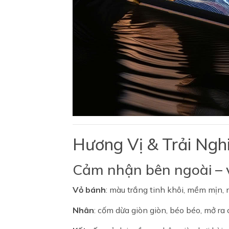
Hương Vị & Trải Ng
Cảm nhận bên ngoài – v
Vỏ bánh
: màu trắng tinh khôi, mềm mịn,
Nhân
: cốm dừa giòn giòn, béo béo, mở ra