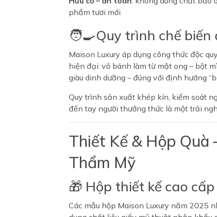
Hữu cơ – an toàn
: không dùng chất bảo 
phẩm tươi mới
🧑‍🍳Quy trình chế biến
Maison Luxury áp dụng công thức độc quyề
hiện đại: vỏ bánh làm từ mật ong – bột 
giàu dinh dưỡng – đúng với định hướng “b
Quy trình sản xuất khép kín, kiểm soát 
đến tay người thưởng thức là một trải ng
Thiết Kế & Hộp Quà 
Thẩm Mỹ
🎁 Hộp thiết kế cao cấ
Các mẫu hộp Maison Luxury năm 2025 như 