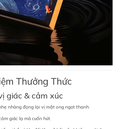
hiệm Thưởng Thức
ị giác & cảm xúc
 nhẹ nhàng đọng lại vị mật ong ngọt thanh.
 cảm giác lạ mà cuốn hút.