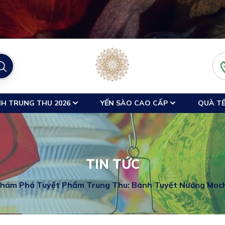
H TRUNG THU 2026
YẾN SÀO CAO CẤP
QUÀ TẾ
TIN TỨC
hám Phá Tuyệt Phẩm Trung Thu: Bánh Tuyết Nướng Moch