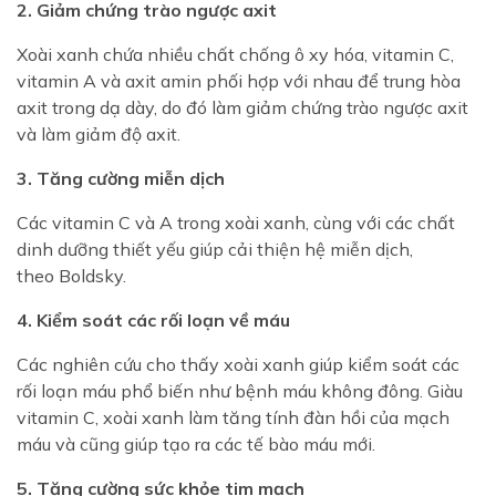
2. Giảm chứng trào ngược axit
Xoài xanh chứa nhiều chất chống ô xy hóa, vitamin C,
vitamin A và axit amin phối hợp với nhau để trung hòa
axit trong dạ dày, do đó làm giảm chứng trào ngược axit
và làm giảm độ axit.
3. Tăng cường miễn dịch
Các vitamin C và A trong xoài xanh, cùng với các chất
XÁC NHẬN ĐỘ TUỔI
dinh dưỡng thiết yếu giúp cải thiện hệ miễn dịch,
theo Boldsky.
Website này có cung cấp và giới thiệu các sản phẩm
có chứa đồ uống có cồn
.
4. Kiểm soát các rối loạn về máu
Theo quy định của pháp luật Việt Nam, người
chưa đủ
Các nghiên cứu cho thấy xoài xanh giúp kiểm soát các
18 tuổi
không được phép mua, sử dụng hoặc tiếp cận
rối loạn máu phổ biến như bệnh máu không đông. Giàu
nội dung liên quan đến đồ uống có cồn.
vitamin C, xoài xanh làm tăng tính đàn hồi của mạch
máu và cũng giúp tạo ra các tế bào máu mới.
Bằng việc tiếp tục truy cập website, Quý khách xác
nhận rằng
Quý khách đã đủ 18 tuổi
và
chịu trách
5. Tăng cường sức khỏe tim mạch