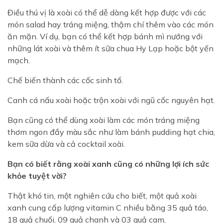
Điều thú vị là xoài có thể dễ dàng kết hợp được với các
món salad hay tráng miệng, thậm chí thêm vào các món
ăn mặn. Ví dụ, bạn có thể kết hợp bánh mì nướng với
những lát xoài và thêm ít sữa chua Hy Lạp hoặc bột yến
mạch.
Chế biến thành các cốc sinh tố.
Canh cá nấu xoài hoặc trộn xoài với ngũ cốc nguyên hạt.
Bạn cũng có thể dùng xoài làm các món tráng miệng
thơm ngon đầy màu sắc như làm bánh pudding hạt chia,
kem sữa dừa và cả cocktail xoài.
Bạn có biết rằng xoài xanh cũng có những lợi ích sức
khỏe tuyệt vời?
Thật khó tin, một nghiên cứu cho biết, một quả xoài
xanh cung cấp lượng vitamin C nhiều bằng 35 quả táo,
18 quả chuối, 09 quả chanh và 03 quả cam,