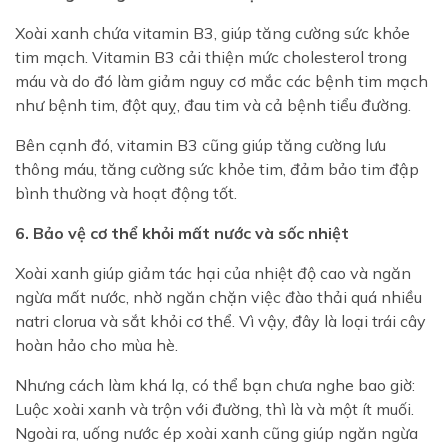
nhiệm về tính chính xác của thông tin xác nhận
này
.
Xoài xanh chứa vitamin B3, giúp tăng cường sức khỏe
tim mạch. Vitamin B3 cải thiện mức cholesterol trong
Ghi nhớ xác nhận trên thiết bị này
máu và do đó làm giảm nguy cơ mắc các bệnh tim mạch
như bệnh tim, đột quỵ, đau tim và cả bệnh tiểu đường.
Tôi đã đủ 18 tuổi
Tôi chưa đủ 18 tuổi
Bên cạnh đó, vitamin B3 cũng giúp tăng cường lưu
thông máu, tăng cường sức khỏe tim, đảm bảo tim đập
bình thường và hoạt động tốt.
6. Bảo vệ cơ thể khỏi mất nước và sốc nhiệt
Xoài xanh giúp giảm tác hại của nhiệt độ cao và ngăn
ngừa mất nước, nhờ ngăn chặn việc đào thải quá nhiều
natri clorua và sắt khỏi cơ thể. Vì vậy, đây là loại trái cây
hoàn hảo cho mùa hè.
Nhưng cách làm khá lạ, có thể bạn chưa nghe bao giờ:
Luộc xoài xanh và trộn với đường, thì là và một ít muối.
Ngoài ra, uống nước ép xoài xanh cũng giúp ngăn ngừa