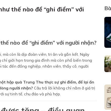
Bà
hư thế nào để “ghi điểm” với
hế nào để “ghi điểm” với người nhận?
, mà còn là dịp đoàn viên, tri ân và gắn kết. Ngày
chỉ giới hạn trong gia đình mà còn phổ biến trong
i tác đến đồng nghiệp, nhân viên, thầy cô, người
ột hộp quà Trung Thu thực sự ghi điểm, để lại ấn
 lòng người nhận?
Câu trả lời không chỉ nằm ở giá trị
i sự tinh tế, chu đáo và phù hợp.
g được tặng – điều quan