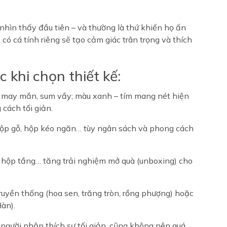
nhìn thấy đầu tiên – và thường là thứ khiến họ ấn
 có cá tính riêng sẽ tạo cảm giác trân trọng và thích
 khi chọn thiết kế:
a may mắn, sum vầy; màu xanh – tím mang nét hiện
cách tối giản.
hộp gỗ, hộp kéo ngăn… tùy ngân sách và phong cách
n, hộp tầng… tăng trải nghiệm mở quà (unboxing) cho
truyền thống (hoa sen, trăng tròn, rồng phượng) hoặc
Hàn).
người nhận thích sự tối giản, cũng không nên quá