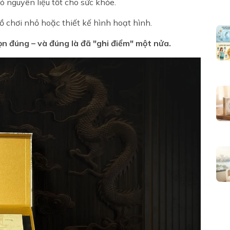
có nguyên liệu tốt cho sức khỏe.
ồ chơi nhỏ hoặc thiết kế hình hoạt hình.
ọn đúng – và đúng là đã "ghi điểm" một nửa.