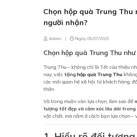
Chọn hộp quà Trung Thu n
người nhận?
Admin
|
Ngày 05/07/2025
Chọn hộp quà Trung Thu như t
Trung Thu – không chỉ là Tết của thiếu nhi
nay, việc
tặng
hộp quà Trung Thu
không 
các mối quan hệ xã hội: từ khách hàng, đố
thân.
Và trong muôn vàn lựa chọn, làm sao để
m
tượng tốt đẹp và cảm xúc lâu dài trong
vật chất, mà nằm ở cách bạn lựa chọn – vớ
1. Hiểu rõ đối tượn