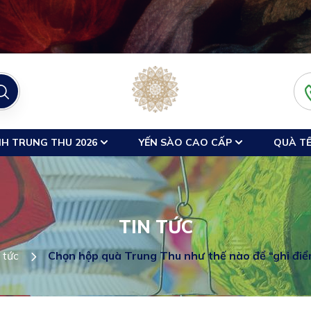
H TRUNG THU 2026
YẾN SÀO CAO CẤP
QUÀ TẾ
TIN TỨC
 tức
Chọn hộp quà Trung Thu như thế nào để “ghi điể