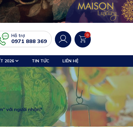
Hỗ trợ
0
0971 888 369
T 2026
TIN TỨC
LIÊN HỆ
m” với người nhận?