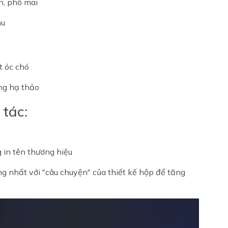
n, phô mai
hu
t óc chó
ùng hạ thảo
 tác:
 in tên thương hiệu
 nhất với "câu chuyện" của thiết kế hộp để tăng