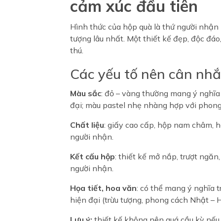
cảm xúc đầu tiên
Hình thức của hộp quà là thứ người nhận 
tượng lâu nhất. Một thiết kế đẹp, độc đáo,
thú.
Các yếu tố nên cân nhắc
Màu sắc
: đỏ – vàng thường mang ý nghĩ
đại; màu pastel nhẹ nhàng hợp với phong 
Chất liệu
: giấy cao cấp, hộp nam châm, 
người nhận.
Kết cấu hộp
: thiết kế mở nắp, trượt ngă
người nhận.
Họa tiết, hoa văn
: có thể mang ý nghĩa 
hiện đại (trừu tượng, phong cách Nhật – 
Lưu ý:
thiết kế không nên quá cầu kỳ nếu 