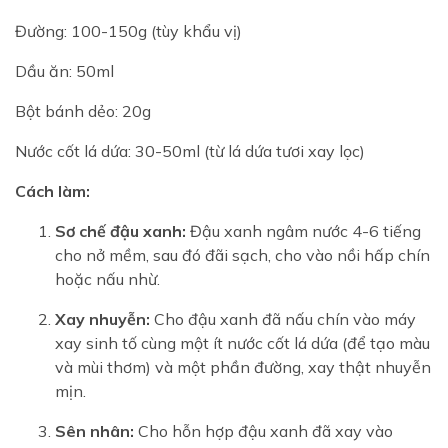
Đường: 100-150g (tùy khẩu vị)
Dầu ăn: 50ml
Bột bánh dẻo: 20g
Nước cốt lá dứa: 30-50ml (từ lá dứa tươi xay lọc)
Cách làm:
Sơ chế đậu xanh:
Đậu xanh ngâm nước 4-6 tiếng
cho nở mềm, sau đó đãi sạch, cho vào nồi hấp chín
hoặc nấu nhừ.
Xay nhuyễn:
Cho đậu xanh đã nấu chín vào máy
xay sinh tố cùng một ít nước cốt lá dứa (để tạo màu
và mùi thơm) và một phần đường, xay thật nhuyễn
mịn.
Sên nhân:
Cho hỗn hợp đậu xanh đã xay vào