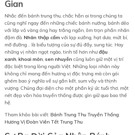
Gian
Nhắc đến bánh trung thu, chắc hẳn ai trong chúng ta
cũng nghĩ ngay đến những chiếc bánh nướng, bánh dẻo
với lớp vỏ vàng óng hay trắng ngần, ôm trọn phần nhân
đậm đà.
Nhân thập cẩm
với lạp xưởng, hạt dưa, mứt bí,
mỡ đường… là biểu tượng của sự đủ đầy, sung túc. Hay
những vị nhân ngọt ngào, tinh tế hơn như
đậu
xanh
,
khoai môn
,
sen nhuyễn
cũng luôn giữ một vị trí
đặc biệt trong lòng người Việt. Những loại nhân này
không chỉ mang đến hương vị đặc trưng mà còn gói
ghém bao ý nghĩa về sự gắn kết, sum vầy và thịnh
vượng. Chúng đại diện cho một phần ký ức tuổi thơ, một
nét đẹp văn hóa truyền thống được gìn giữ qua bao thế
hệ.
Tham khảo bài viết:
Bánh Trung Thu Truyền Thống:
Hương Vị Đoàn Viên Tết Trung Thu