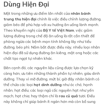
Dùng Hiện Đại
Một trong những ưu điểm lớn nhất của
nhân bánh
trung thu hiện đại
chính là việc điều chỉnh lượng đường,
giảm béo để phù hợp với xu hướng ăn uống lành mạnh.
Theo khuyến nghị của
Bộ Y tế Việt Nam
, việc giảm
lượng đường trong chế độ ăn uống là rất cần thiết để
phòng ngừa các bệnh mạn tính không lây như tiểu
đường, béo phì. Nắm bắt được điều này, nhiều loại nhân
hiện đại đã sử dụng đường ăn kiêng, mật ong hoặc các
chất tạo ngọt tự nhiên khác.
Bên cạnh đó, các nguyên liệu cũng được lựa chọn kỹ
càng hơn, ưu tiên những thành phần tự nhiên, giàu dinh
dưỡng. Thay vì mỡ đường, mứt bí, giờ đây nhân bánh có
thể chứa các loại
hạt dinh dưỡng
như óc chó, hạnh
nhân, hạt điều; các loại ngũ cốc nguyên hạt như yến
mạch, hạt chia; hay thậm chí là
rau củ quả
tươi. Điều
này không chỉ giúp bánh ít ngán hơn mà còn bổ sung