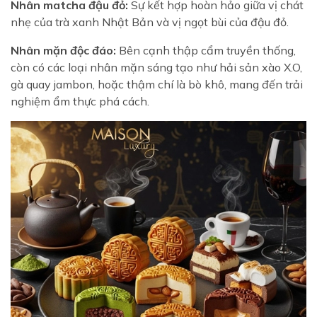
Nhân matcha đậu đỏ:
Sự kết hợp hoàn hảo giữa vị chát
nhẹ của trà xanh Nhật Bản và vị ngọt bùi của đậu đỏ.
Nhân mặn độc đáo:
Bên cạnh thập cẩm truyền thống,
còn có các loại nhân mặn sáng tạo như hải sản xào X.O,
gà quay jambon, hoặc thậm chí là bò khô, mang đến trải
nghiệm ẩm thực phá cách.