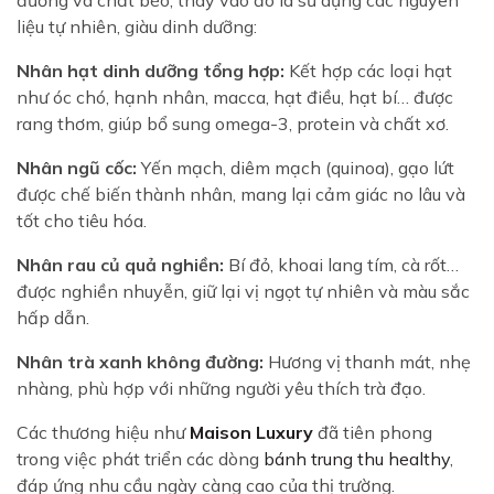
đường và chất béo, thay vào đó là sử dụng các nguyên
liệu tự nhiên, giàu dinh dưỡng:
Nhân hạt dinh dưỡng tổng hợp:
Kết hợp các loại hạt
như óc chó, hạnh nhân, macca, hạt điều, hạt bí… được
rang thơm, giúp bổ sung omega-3, protein và chất xơ.
Nhân ngũ cốc:
Yến mạch, diêm mạch (quinoa), gạo lứt
được chế biến thành nhân, mang lại cảm giác no lâu và
tốt cho tiêu hóa.
Nhân rau củ quả nghiền:
Bí đỏ, khoai lang tím, cà rốt…
được nghiền nhuyễn, giữ lại vị ngọt tự nhiên và màu sắc
hấp dẫn.
Nhân trà xanh không đường:
Hương vị thanh mát, nhẹ
nhàng, phù hợp với những người yêu thích trà đạo.
Các thương hiệu như
Maison Luxury
đã tiên phong
trong việc phát triển các dòng
bánh trung thu healthy
,
đáp ứng nhu cầu ngày càng cao của thị trường.